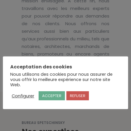
mission envisagée. A cette fin, nous
travaillons avec les meilleurs experts
pour pouvoir répondre aux demandes
de nos clients. Nous offrons nos
services aussi bien aux particuliers
qu’aux professionnels du milieu, tels que
notaires, architectes, marchands de
biens, promoteurs ou encore agents
immobiliers.
Acceptation des cookies
Nous utilisons des cookies pour nous assurer de
vous offrir la meilleure expérience sur notre site
Web.
Configurer
ACCEPTER
REFUSER
BUREAU SPETSCHINSKY